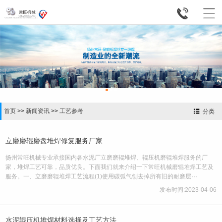


首页
>>
新闻资讯
>>
工艺参考
分类
立磨磨辊磨盘堆焊修复服务厂家
扬州常旺机械专业承接国内各水泥厂立磨磨辊堆焊、辊压机磨辊堆焊服务的厂
家，堆焊工艺可靠，品质优良。下面我们就来介绍一下常旺机械磨辊堆焊工艺及
服务。一、立磨磨辊堆焊工艺流程(1)使用碳弧气刨去掉所有旧的耐磨层···
发布时间:2023-04-06
水泥辊压机堆焊材料选择及工艺方法